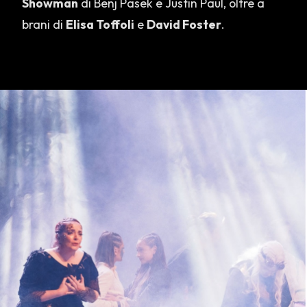
Showman
di Benj Pasek e Justin Paul, oltre a
brani di
Elisa Toffoli
e
David Foster
.