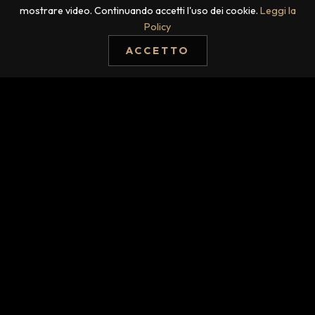
mostrare video. Continuando accetti l'uso dei cookie.
Leggi la
Policy
DICONO DI
ACCETTO
TRAILER
MENU
FREAK